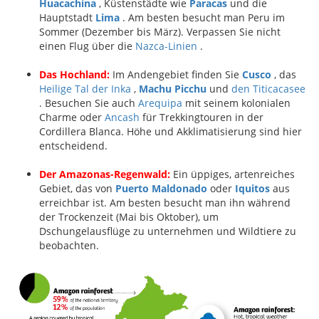
Huacachina
, Küstenstädte wie
Paracas
und die
Hauptstadt
Lima
. Am besten besucht man Peru im
Sommer (Dezember bis März). Verpassen Sie nicht
einen Flug über die
Nazca-Linien
.
Das Hochland:
Im Andengebiet finden Sie
Cusco
, das
Heilige Tal der Inka
,
Machu Picchu
und
den Titicacasee
. Besuchen Sie auch
Arequipa
mit seinem kolonialen
Charme oder
Ancash
für Trekkingtouren in der
Cordillera Blanca. Höhe und Akklimatisierung sind hier
entscheidend.
Der Amazonas-Regenwald:
Ein üppiges, artenreiches
Gebiet, das von
Puerto Maldonado
oder
Iquitos
aus
erreichbar ist. Am besten besucht man ihn während
der Trockenzeit (Mai bis Oktober), um
Dschungelausflüge zu unternehmen und Wildtiere zu
beobachten.