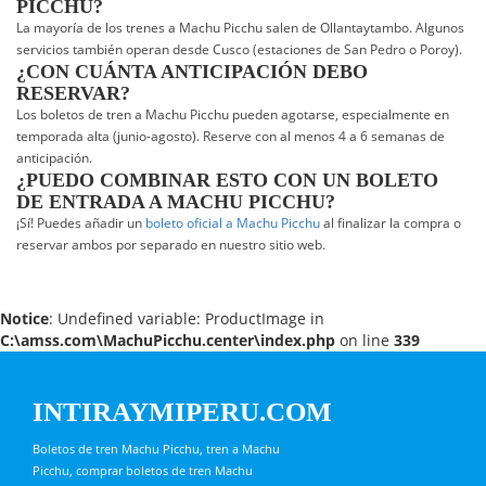
PICCHU?
La mayoría de los trenes a Machu Picchu salen de Ollantaytambo. Algunos
servicios también operan desde Cusco (estaciones de San Pedro o Poroy).
¿CON CUÁNTA ANTICIPACIÓN DEBO
RESERVAR?
Los boletos de tren a Machu Picchu pueden agotarse, especialmente en
temporada alta (junio-agosto). Reserve con al menos 4 a 6 semanas de
anticipación.
¿PUEDO COMBINAR ESTO CON UN BOLETO
DE ENTRADA A MACHU PICCHU?
¡Sí! Puedes añadir un
boleto oficial a Machu Picchu
al finalizar la compra o
reservar ambos por separado en nuestro sitio web.
Notice
: Undefined variable: ProductImage in
C:\amss.com\MachuPicchu.center\index.php
on line
339
INTIRAYMIPERU.COM
Boletos de tren Machu Picchu, tren a Machu
Picchu, comprar boletos de tren Machu