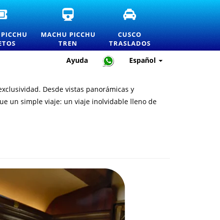
BOLETOS
BOLETOS
TRASLADOS
DE
DE
Y
INGRESO
TREN
SERVICIOS
PICCHU
MACHU PICCHU
CUSCO
OFICIALES
A
DE
ETOS
TREN
TRASLADOS
A
MACHU
TRANSPORTE
MACHU
PICCHU
PRIVADO
Ayuda
Español
PICCHU
E
EN
Y
INFORMACIÓN
CUSCO
LISTA
OFICIAL
exclusividad. Desde vistas panorámicas y
DE
PRECIOS
 un simple viaje: un viaje inolvidable lleno de