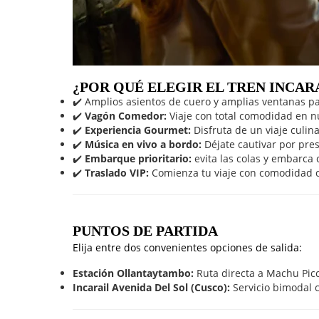
¿POR QUÉ ELEGIR EL TREN INCAR
✔️ Amplios asientos de cuero y amplias ventanas
✔️
Vagón Comedor:
Viaje con total comodidad en n
✔️
Experiencia Gourmet:
Disfruta de un viaje culin
✔️
Música en vivo a bordo:
Déjate cautivar por pre
✔️
Embarque prioritario:
evita las colas y embarca 
✔️
Traslado VIP:
Comienza tu viaje con comodidad con
PUNTOS DE PARTIDA
Elija entre dos convenientes opciones de salida:
Estación Ollantaytambo:
Ruta directa a Machu Pic
Incarail Avenida Del Sol (Cusco):
Servicio bimodal co