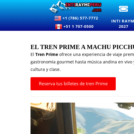
EN
IN
+1 (786) 577-7772
RA
INTI RAYM
20
+51 1 707-0500
2027
PA
LA
FI
DE
EL TREN PRIME A MACHU PICCH
SO
El
Tren Prime
ofrece una experiencia de viaje pre
EN
CU
gastronomía gourmet hasta música andina en vivo y 
cultura y clase.
Reserva tus billetes de tren Prime