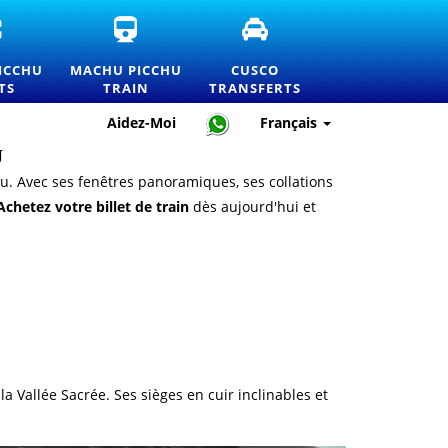
BILLETS
BILLETS
TRANSFERTS
D'ENTRÉE
DE
ET
OFFICIELS
TRAIN
SERVICES
ICCHU
MACHU PICCHU
CUSCO
ET
POUR
DE
TS
TRAIN
TRANSFERTS
LISTE
LE
TRANSPORT
DE
MACHU
PRIVÉ
Aidez-Moi
Français
PRIX
PICCHU
À
DU
ET
CUSCO
U
MACHU
INFORMATIONS
u. Avec ses fenêtres panoramiques, ses collations
PICCHU
OFFICIELLES
Achetez votre billet de train
dès aujourd'hui et
a Vallée Sacrée. Ses sièges en cuir inclinables et