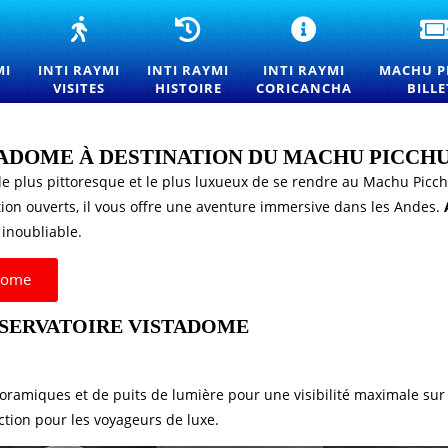
LLETS
INTI
HISTOIRE
CÉRÉMONIE
'ENTRÉE
RAYMI
DE
INTI
OUR
TOURS
L'INTI
RAYMI
MI
INTI RAYMI
INTI RAYMI
INTI RAYMI
MACHU P
INTI
—
RAYMI
À
VISITES
HISTOIRE
CORICANCHA
BILLE
AYMI
EXPÉRIENCES
—
QORIKANCHA
26
DU
ORIGINES
OUR
FESTIVAL
ET
DU
TRADITIONS
TADOME À DESTINATION DU MACHU PICCH
ESTIVAL
SOLEIL
DE
le plus pittoresque et le plus luxueux de se rendre au Machu Picch
U
À
LA
LEIL
CUSCO
FÊTE
ion ouverts, il vous offre une aventure immersive dans les Andes.
DU
 inoubliable.
USCO
SOLEIL
À
CUSCO
adome
BSERVATOIRE VISTADOME
oramiques et de puits de lumière pour une visibilité maximale sur l
ction pour les voyageurs de luxe.