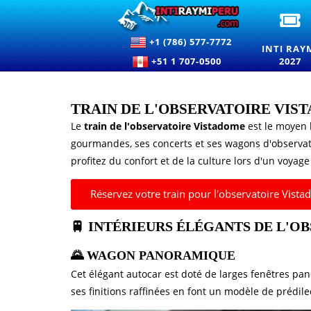
BI
D
+1 (786) 577-7772
P
INTI RAY
L'
+51 1 707-0500
2027
R
20
P
LE
TRAIN DE L'OBSERVATOIRE VIS
F
Le
train de l'observatoire Vistadome
est le moyen 
D
SO
gourmandes, ses concerts et ses wagons d'observat
À
profitez du confort et de la culture lors d'un voyage
C
Réservez votre train pour l'observatoire Vist
🚆 INTÉRIEURS ÉLÉGANTS DE L'O
🌄 WAGON PANORAMIQUE
Cet élégant autocar est doté de larges fenêtres pan
ses finitions raffinées en font un modèle de prédile