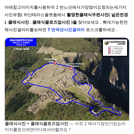
아래참고이미지를사용하여 2 번노선에서가장많이요청되는세가지
사진유형( 하단테라스플랫폼에서
촬영한클래식우편사진( 넓은전경
)
,
클래식사진
,
클래식클로즈업사진 )을
찾아보세요 . 확대가능한전
체사진갤러리를보려면
7 번섹션사진갤러리
로스크롤하세요 .
클래식사진 + 클래식클로즈업사진
— 서킷 2 에서가장인기있는이
미지를얻으려면어디에서야할까요 ?