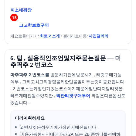
번
피소네광장
지
15
번
고고학보호구역
개요로돌아가기:
회로 2 소개
• 갤러리로이동:
사진갤러리
6. 팁 , 실용적인조언및자주묻는질문 — 마
추픽추 2 번코스
마추픽추 2 번코스를
방문하기전에방문시기 , 티켓구매가능
여부 , 그리고최고의경험을위한팁을알아두는것이중요합니다
. 2 번코스는가장인기있는코스이기때문에일반디지털티켓은
빠르게매진될수있지만 ,
막판티켓구매투어
와같은다른옵션도
있습니다 .
미리계획하세요
2 번서킷은성수기에가장먼저매진됩니다 .
이용가능한시간대에따라 2A 또는 2B 중하나를선택하