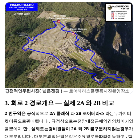
고전적인우편사진( 넓은전경 )
— 로어테라스플랫폼사진촬영장소 .
3. 회로 2 경로개요 — 실제 2A 와 2B 비교
2 번구역은
공식적으로
2A 클래식
과
2B 로어테라스
라는두가지티
켓이름으로판매됩니다 . 규정상으로는전망대접근에약간의차이가있
을뿐이지
만 , 실제로는경비원들이 2A 와 2B 를구분하지않는경우가
대부분입니다 . 대부분의방문객은같은주요경로를따라이동하고 , 핵