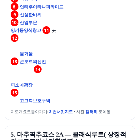
8.
인티후아타나피라미드
9
신성한바위
10.
산업부문
잉카동양식창고
11
곳
12
개
의
물거울
13
콘도르의신전
14
번
피소네광장
지
15
번
고고학보호구역
지도개요로돌아가기:
2 번서킷지도
• 사진
갤러리
로이동
5. 마추픽추코스 2A — 클래식루트( 상징적