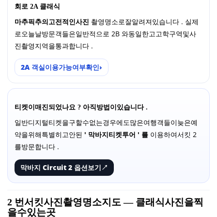
회로 2A 클래식
마추픽추의고전적인사진
촬영명소로잘알려져있습니다 . 실제
로오늘날방문객들은일반적으로 2B 와동일한고고학구역및사
진촬영지역을통과합니다 .
2A 객실이용가능여부확인
›
티켓이매진되었나요 ? 아직방법이있습니다 .
일반디지털티켓을구할수없는경우에도많은여행객들이늦은예
약을위해특별히고안된
' 막바지티켓투어 ' 를
이용하여서킷 2
를방문합니다 .
막바지 Circuit 2 옵션보기
↗
2 번서킷사진촬영명소지도 — 클래식사진을찍
을수있는곳