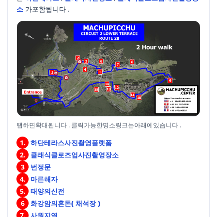
소
가포함됩니다 .
탭하면확대됩니다 . 클릭가능한명소링크는아래에있습니다 .
1.
하단테라스사진촬영플랫폼
2.
클래식클로즈업사진촬영장소
3
번정문
4.
마른해자
5.
태양의신전
6
화강암의혼돈( 채석장 )
7.
사원지역