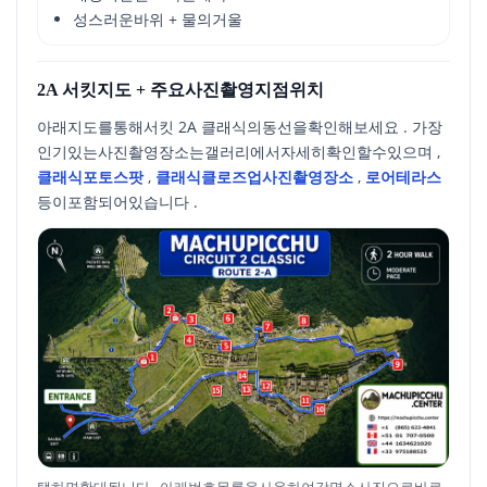
성스러운바위 + 물의거울
2A 서킷지도 + 주요사진촬영지점위치
아래지도를통해서킷 2A 클래식의동선을확인해보세요 . 가장
인기있는사진촬영장소는갤러리에서자세히확인할수있으며 ,
클래식포토스팟
,
클래식클로즈업사진촬영장소
,
로어테라스
등이포함되어있습니다 .
탭하면확대됩니다 . 아래번호목록을사용하여각명소사진으로바로