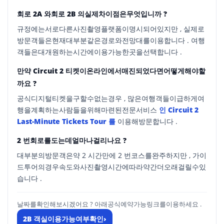
회로 2A 와회로 2B 의실제차이점은무엇입니까 ?
규정에는서로다른사진촬영플랫폼이명시되어있지만 , 실제로
방문객들은현재대부분같은경로와전망대를이용합니다 . 여행
객들은대개원하는시간에이용가능한곳을선택합니다 .
만약 Circuit 2 티켓이온라인에서매진되었다면어떻게해야할
까요 ?
공식디지털티켓을구할수없는경우 , 많은여행객들이급하게여
행을계획하는사람들을위해마련된전문서비스
인 Circuit 2
Last-Minute Tickets Tour 를
이용해방문합니다 .
2 번회로를도는데얼마나걸리나요 ?
대부분의방문객은약 2 시간만에 2 번코스를완주하지만 , 가이
드투어의경우속도와사진촬영시간에따라약간더오래걸릴수있
습니다 .
날짜를확인해보시겠어요 ? 아래공식예약가능링크를이용하세요 .
2B 객실이용가능여부확인
›