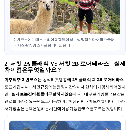
2 번코스에는대부분의여행객들이찾는상징적인마추픽추클래
식사진촬영명소가포함되어있습니다 .
2. 서킷 2A 클래식 VS 서킷 2B 로어테라스 - 실제
차이점은무엇일까요 ?
마추픽추 2 번코스는
공식티켓명칭에
2A 클래식
과
2B 로어테라스
로표기됩니다 . 서면규정에는전망대간의미세한차이가명시되어있지
만 ,
실제로는경비원들이구분하지않습니다
. 대부분의방문객은같은
경로를따라주요구역으로이동하며 , 핵심전망대에도착합니다 . 따라
서가장좋은선택은원하는시간에이용가능한코스를고르는것입니다 .