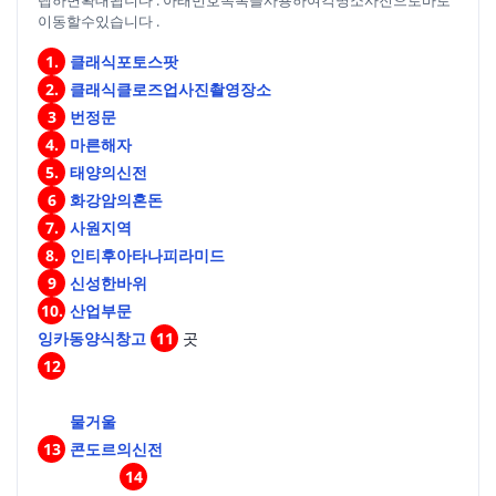
이동할수있습니다 .
1.
클래식포토스팟
2.
클래식클로즈업사진촬영장소
3
번정문
4.
마른해자
5.
태양의신전
6
화강암의혼돈
7.
사원지역
8.
인티후아타나피라미드
9
신성한바위
10.
산업부문
잉카동양식창고
11
곳
12
개
의
물거울
13
콘도르의신전
14