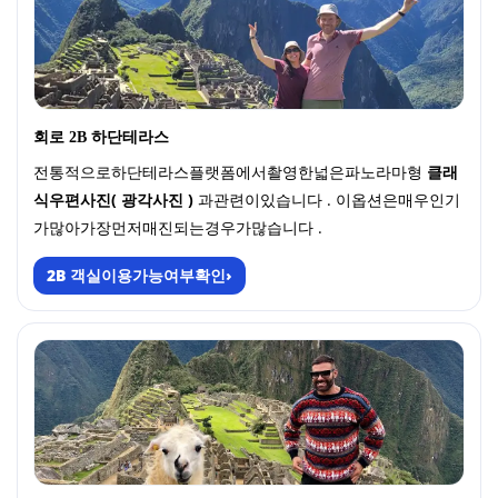
회로 2B 하단테라스
전통적으로하단테라스플랫폼에서촬영한넓은파노라마형
클래
식우편사진( 광각사진 )
과관련이있습니다 . 이옵션은매우인기
가많아가장먼저매진되는경우가많습니다 .
2B 객실이용가능여부확인
›