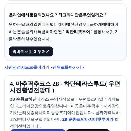
온라인에서품절되었나요 ? 최고의대안은무엇일까요 ?
원하는날짜의일반디지털티켓이매진된경우 , 급하게예매해야
하는분들을위해특별히마련된
' 막판티켓투어
' 를통해서킷 2
를방문하실수있습니다 .
막바지서킷 2 투어
↗
사진시점지도로돌아가기 ›
맨위로돌아가기 ›
4. 마추픽추코스 2B - 하단테라스루트( 우편
사진촬영전망대 )
2B 순환로하단테라스
는역사적으로 " 우편물스타일 " 의탁트
인파노라마전망으로유명합니다 . 이곳은마추픽추에서가장인
기있는티켓중하나이며종종조기에매진됩니다 . 날짜가촉박하
고일반티켓을구할수없다면 ,
2B 순환로막바지티켓투어가
최
선의선택입니다 .