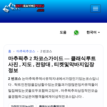
도움
한국어
홈
›
마추픽추코스
›
2 번코스
마추픽추 2 차코스가이드 — 클래식루트
사진 , 지도 , 전망대 , 티켓및막바지입장
정보
2 번코스
는마추픽추역사유적지내에서가장인기있는코스입니
다 . 탁트인전망을감상할수있는곳들과가장많은잉카유적들이
밀집해있는곳을모두포함하고있어 , 마추픽추의상징적인모습
을경험하고싶은여행객들에게이상적인코스입니다 .
가장인기있는서킷
클래식사진촬영지점