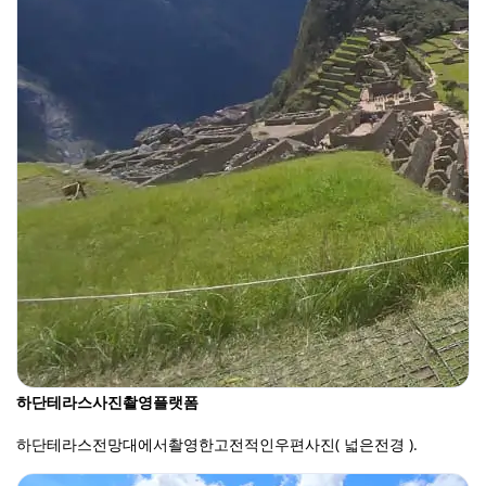
하단테라스사진촬영플랫폼
하단테라스전망대에서촬영한고전적인우편사진( 넓은전경 ).