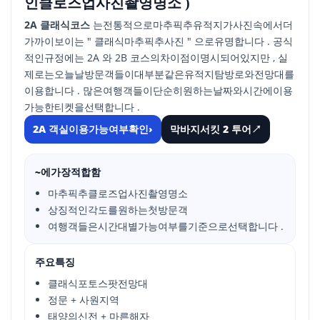
인클로즈업사진촬영명소 )
2A 클래식코스
는전통적으로마추픽추유적지가사진속에서더
가까이보이는 " 클래식마추픽추사진 " 으로유명합니다 . 공식
적인규정에는 2A 와 2B 코스의차이점이명시되어있지만 , 실
제로는오늘날방문객들이대부분같은유적지탐방로와전망대를
이용합니다 . 많은여행객들이단순히원하는날짜와시간에이용
가능한티켓을선택합니다 .
2A 객실이용가능여부확인
›
막바지서킷 2 투어
↗
~에가장적합함
마추픽추클로즈업사진촬영명소
상징적인각도를원하는첫방문객
여행객들은시간대별가능여부를기준으로선택합니다 .
주요특징
클래식포토스팟전망대
정문 + 사원지역
태양의신전 + 마른해자