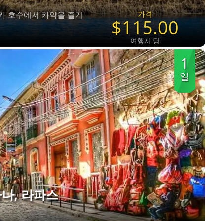
가격
카 호수에서 카약을 즐기
$115.00
여행자 당
1
일
나, 라파스