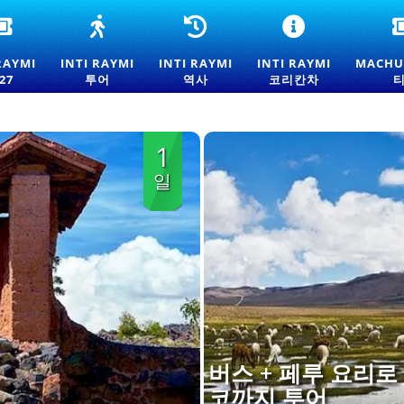
인
인
인
CORICANCHA
티
티
티
에
라
라
라
서
RAYMI
INTI RAYMI
INTI RAYMI
INTI RAYMI
MACHU
이
이
이
의
27
투어
역사
코리칸차
미
미
미
INTI
2026
투
역
RAYMI
쿠
어
사
행
스
-
-
사
1
코
쿠
쿠
태
스
스
일
양
코
코
축
태
태
제
양
양
입
축
축
장
제
제
권
체
의
험
기
원
과
전
통
버스 + 페루 요리로
코까지 투어