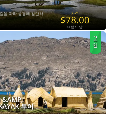
가격
고 길을 따라 풍경에 감탄하
$78.00
여행자 당
2
일
 &AMP;
 KAYAK 투어