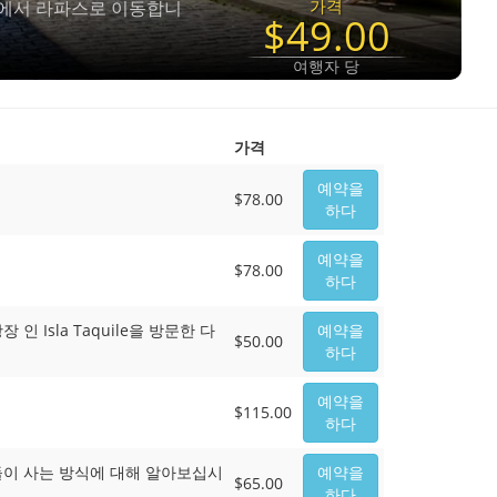
가격
노에서 라파스로 이동합니
$49.00
여행자 당
가격
예약을
$78.00
하다
예약을
$78.00
하다
인 Isla Taquile을 방문한 다
예약을
$50.00
하다
예약을
$115.00
하다
 그들이 사는 방식에 대해 알아보십시
예약을
$65.00
하다