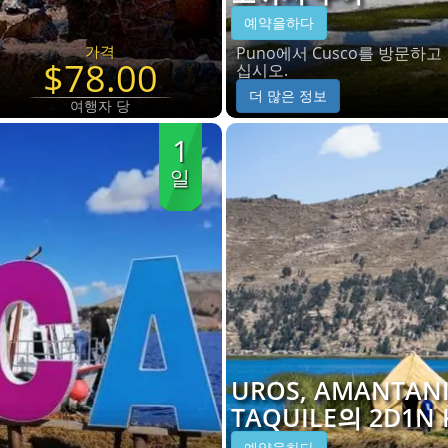
예약을하다
가격
Puno에서 Cusco를 방문하
$78.00
십시오.
더 많은 정보
여행자 당
1
일
UROS, AMANTANI
TAQUILE의 2D1N
예약을하다