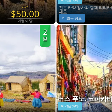
가격
전문 카약 강사와 함께 티티카
$50.00
세요.
더 많은 정보
여행자 당
2
일
버스 푸노, 코파카바
예약을하다