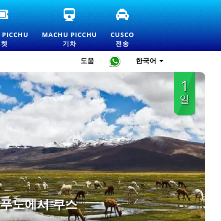
공
마
쿠
식
추
스
마
픽
코
 PICCHU
MACHU PICCHU
CUSCO
추
추
환
티켓
기차
전송
픽
열
승
추
차
및
도움
한국어
입
티
개
장
켓
인
1
권
및
교
및
공
통
일
가
식
서
격
정
비
표
보
스
 푸노에서 쿠스