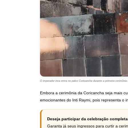
O imperador inca entra no palco Coricancha durante a primeira cerimônia o
Embora a cerimônia da Coricancha seja mais c
emocionantes do Inti Raymi, pois representa o iníc
Deseja participar da celebração completa
Garanta já seus ingressos para curtir a ce