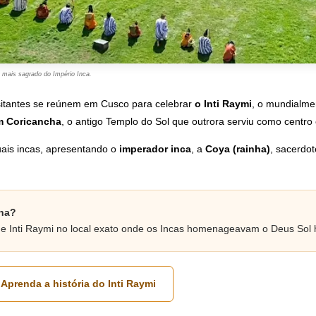
 mais sagrado do Império Inca.
isitantes se reúnem em Cusco para celebrar
o Inti Raymi
, o mundialmen
m Coricancha
, o antigo Templo do Sol que outrora serviu como centro e
tuais incas, apresentando o
imperador inca
, a
Coya (rainha)
, sacerdo
cha?
a de Inti Raymi no local exato onde os Incas homenageavam o Deus Sol
Aprenda a história do Inti Raymi