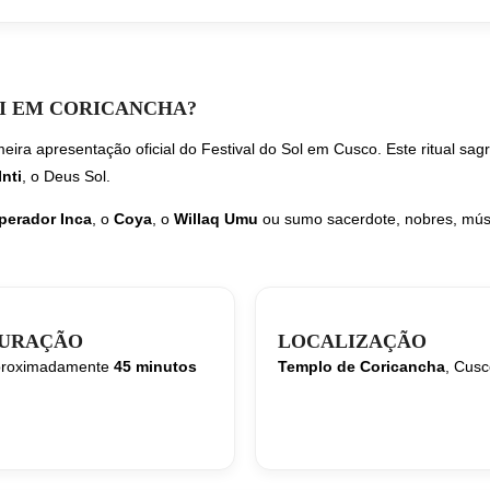
MI EM CORICANCHA?
meira apresentação oficial do Festival do Sol em Cusco. Este ritual sa
Inti
, o Deus Sol.
perador Inca
, o
Coya
, o
Willaq Umu
ou sumo sacerdote, nobres, músi
URAÇÃO
LOCALIZAÇÃO
roximadamente
45 minutos
Templo de Coricancha
, Cus