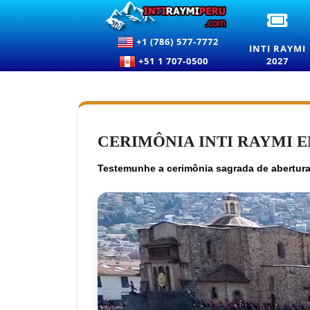
ING
PAR
+1 (786) 577-7772
O
INTI RAYMI
FEST
+51 1 707-0500
2027
DO
SOL
EM
CUS
PAR
O
CERIMÔNIA INTI RAYMI 
INTI
RAY
2026
Testemunhe a cerimônia sagrada de abertura 