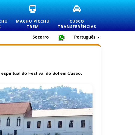
NGRESSOS
BILHETES
TRASLADOS
ICIAIS
DE
E
E
TREM
SERVIÇOS
CHU
MACHU PICCHU
CUSCO
NTRADA
PARA
DE
S
TREM
TRANSFERÊNCIAS
ARA
MACHU
TRANSPORTE
ACHU
PICCHU
PRIVADO
Socorro
Português
ICCHU
E
EM
INFORMAÇÕES
CUSCO
STA
OFICIAIS
E
REÇOS
espiritual do Festival do Sol em Cusco.