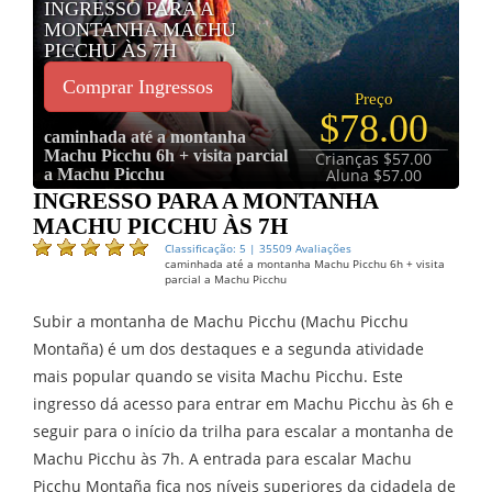
INGRESSO PARA A
MONTANHA MACHU
PICCHU ÀS 7H
Comprar Ingressos
Preço
$78.00
caminhada até a montanha
Machu Picchu 6h + visita parcial
Crianças $57.00
a Machu Picchu
Aluna $57.00
INGRESSO PARA A MONTANHA
MACHU PICCHU ÀS 7H
Classificação: 5 | 35509 Avaliações
caminhada até a montanha Machu Picchu 6h + visita
parcial a Machu Picchu
Subir a montanha de Machu Picchu (Machu Picchu
Montaña) é um dos destaques e a segunda atividade
mais popular quando se visita Machu Picchu. Este
ingresso dá acesso para entrar em Machu Picchu às 6h e
seguir para o início da trilha para escalar a montanha de
Machu Picchu às 7h. A entrada para escalar Machu
Picchu Montaña fica nos níveis superiores da cidadela de