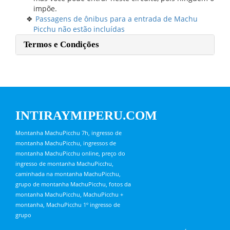
impõe.
Passagens de ônibus para a entrada de Machu
Picchu não estão incluídas
Termos e Condições
INTIRAYMIPERU.COM
Montanha MachuPicchu 7h, ingresso de
montanha MachuPicchu, ingressos de
montanha MachuPicchu online, preço do
ingresso de montanha MachuPicchu,
caminhada na montanha MachuPicchu,
grupo de montanha MachuPicchu, fotos da
montanha MachuPicchu, MachuPicchu +
montanha, MachuPicchu 1º ingresso de
grupo