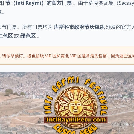
太阳
节（Inti Raymi）的官方门票
。由于萨克赛瓦曼（Sacsa
域。
阳节门票。所有门票均为
库斯科市政府节庆组织
颁发的官方
红色区
或
绿色区
。
佳座位，请尽早预订。橙色超级 VIP 区和黄色 VIP 区通常最先售罄，因为