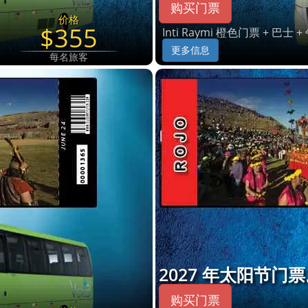
购买门票
价格
$355
Inti Raymi 橙色门票 + 巴士 
更多信息
每名旅客
2027 年太阳节门
购买门票