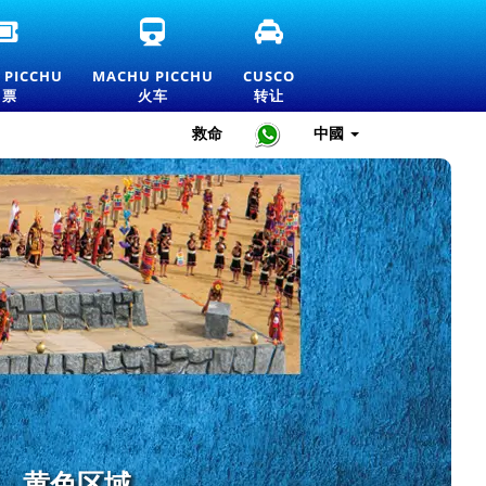
马
马
库
丘
丘
斯
比
比
科
 PICCHU
MACHU PICCHU
CUSCO
丘
丘
接
门票
火车
转让
官
火
送
方
车
和
救命
中國
门
票
私
票
和
人
及
官
交
价
方
通
格
信
服
表
息
务
票。黄色区域