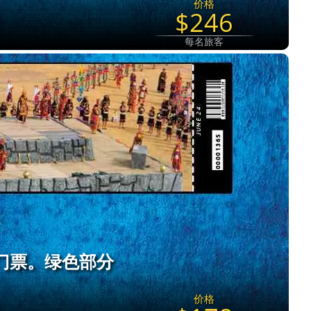
价格
$246
每名旅客
27 门票。绿色部分
价格