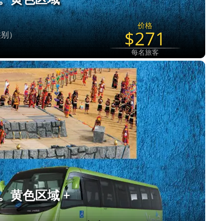
价格
$271
 类别）
每名旅客
票。黄色区域 +