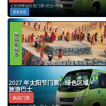
太阳神降临红色门票+巴士+午餐
更多信息
2027 年太阳节门票。绿色区域 +
旅游巴士
购买门票