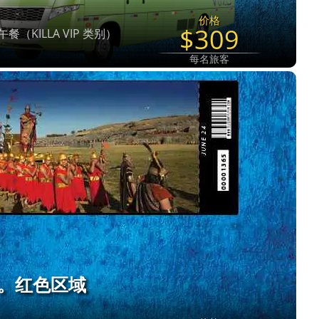
价格
$309
+ 午餐（KILLA VIP 类别）
每名旅客
票。红色区域