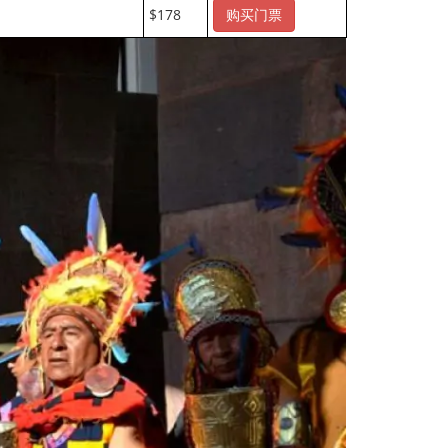
$178
购买门票