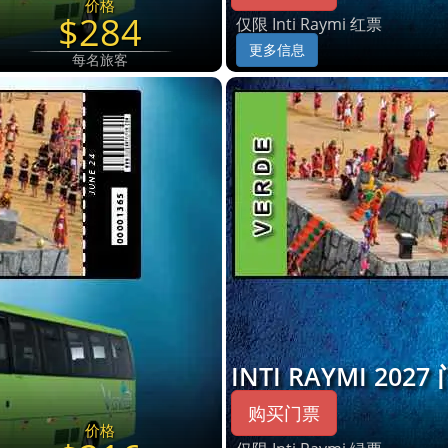
价格
$284
仅限 Inti Raymi 红票
更多信息
每名旅客
INTI RAYMI 20
购买门票
价格