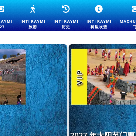
2026
太
太
QORIKANCHA
年
阳
阳
举
库
祭
节
行
RAYMI
INTI RAYMI
INTI RAYMI
INTI RAYMI
MACHU
斯
之
的
的
27
旅游
历史
科里坎查
科
旅
历
INTI
太
——
史
RAYMI
阳
库
——
仪
节
斯
库
式
门
科
斯
票
太
科
阳
太
节
阳
体
节
验
的
起
源
和
传
统
2027 年太阳节门