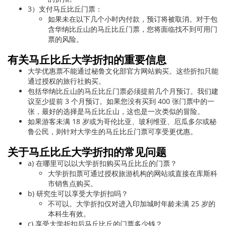
3）支付马丘比丘门票：
如果未在以下几个小时内付款，预订将被取消。对于包
含华纳比丘山的马丘比丘门票，您将面临找不到可用门
票的风险。
有关马丘比丘大学折扣的重要信息
大学优惠票不能通过秘鲁文化部官方网站购买。这些折扣只能
通过授权的旅行社购买。
包括华纳比丘山的马丘比丘门票必须提前几个月预订。我们建
议至少提前 3 个月预订。如果您没有买到 400 张门票中的一
张，最好的选择是马丘比丘山，这也是一次类似的冒险。
如果游客未满 18 岁或为哥伦比亚、玻利维亚、厄瓜多尔或秘
鲁公民，则针对大学生的马丘比丘门票可享受更优惠。
关于马丘比丘大学折扣的常见问题
a) 在哪里可以以大学折扣购买马丘比丘的门票？
大学折扣票可通过授权旅游机构的网站或直接在库斯科
市销售点购买。
b) 研究生可以享受大学折扣吗？
不可以。大学折扣仅对进入印加城时年龄未满 25 岁的
本科生有效。
c) 享受大学折扣后马丘比丘的门票多少钱？