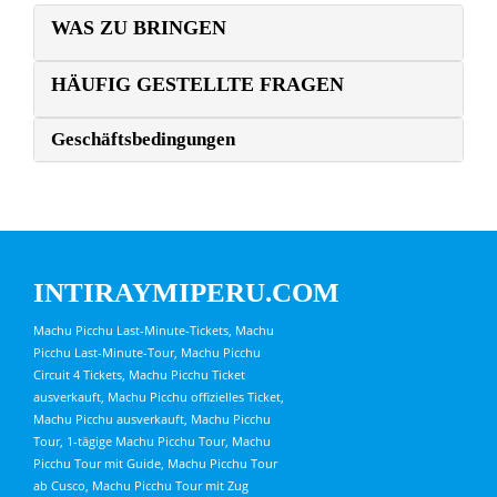
WAS ZU BRINGEN
HÄUFIG GESTELLTE FRAGEN
Geschäftsbedingungen
INTIRAYMIPERU.COM
Machu Picchu Last-Minute-Tickets, Machu
Picchu Last-Minute-Tour, Machu Picchu
Circuit 4 Tickets, Machu Picchu Ticket
ausverkauft, Machu Picchu offizielles Ticket,
Machu Picchu ausverkauft, Machu Picchu
Tour, 1-tägige Machu Picchu Tour, Machu
Picchu Tour mit Guide, Machu Picchu Tour
ab Cusco, Machu Picchu Tour mit Zug