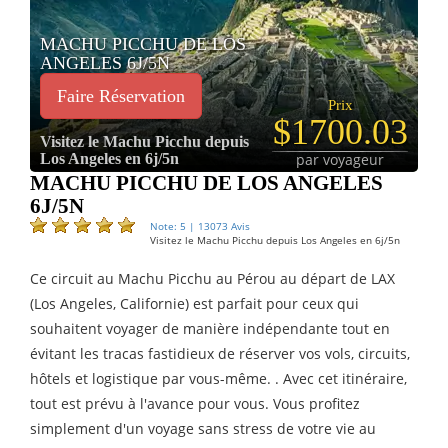
MACHU PICCHU DE LOS
ANGELES 6J/5N
Faire Réservation
Prix
$1700.03
Visitez le Machu Picchu depuis
Los Angeles en 6j/5n
par voyageur
MACHU PICCHU DE LOS ANGELES
6J/5N
Note: 5 | 13073 Avis
Visitez le Machu Picchu depuis Los Angeles en 6j/5n
Ce circuit au Machu Picchu au Pérou au départ de LAX
(Los Angeles, Californie) est parfait pour ceux qui
souhaitent voyager de manière indépendante tout en
évitant les tracas fastidieux de réserver vos vols, circuits,
hôtels et logistique par vous-même. . Avec cet itinéraire,
tout est prévu à l'avance pour vous. Vous profitez
simplement d'un voyage sans stress de votre vie au