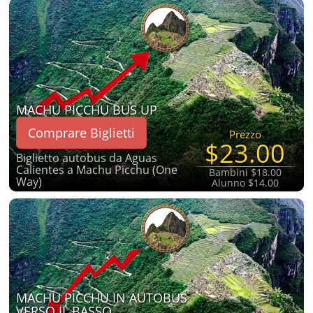
MACHU PICCHU BUS UP
Comprare Biglietti
Prezzo
$23.00
Biglietto autobus da Aguas
Calientes a Machu Picchu (One
Bambini $18.00
Way)
Alunno $14.00
MACHU PICCHU IN AUTOBUS
VERSO IL BASSO