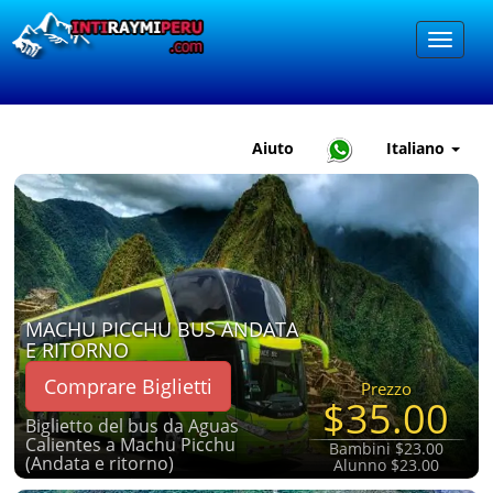
Aiuto
Italiano
MACHU PICCHU BUS ANDATA
E RITORNO
Comprare Biglietti
Prezzo
$35.00
Biglietto del bus da Aguas
Calientes a Machu Picchu
Bambini $23.00
(Andata e ritorno)
Alunno $23.00