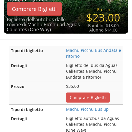
Comprare Biglietti
Prezzo
$23.00
Biglietto dell'autobus dalle
rovine di Machu Picchu ad Aguas
Bambini $18.00
Calientes (One Way)
Alunno $14.00
Machu Picchu Bus Andata e
ritorno
Biglietto del bus da Aguas
Calientes a Machu Picchu
(Andata e ritorno)
$35.00
Comprare Biglietti
Machu Picchu Bus up
Biglietto autobus da Aguas
Calientes a Machu Picchu
(One Way)