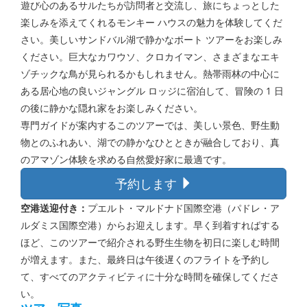
遊び心のあるサルたちが訪問者と交流し、旅にちょっとした
楽しみを添えてくれるモンキー ハウスの魅力を体験してくだ
さい。美しいサンドバル湖で静かなボート ツアーをお楽しみ
ください。巨大なカワウソ、クロカイマン、さまざまなエキ
ゾチックな鳥が見られるかもしれません。熱帯雨林の中心に
ある居心地の良いジャングル ロッジに宿泊して、冒険の 1 日
の後に静かな隠れ家をお楽しみください。
専門ガイドが案内するこのツアーでは、美しい景色、野生動
物とのふれあい、湖での静かなひとときが融合しており、真
のアマゾン体験を求める自然愛好家に最適です。
予約します
空港送迎付き：
プエルト・マルドナド国際空港（パドレ・ア
ルダミス国際空港）からお迎えします。早く到着すればする
ほど、このツアーで紹介される野生生物を初日に楽しむ時間
が増えます。また、最終日は午後遅くのフライトを予約し
て、すべてのアクティビティに十分な時間を確保してくださ
い。