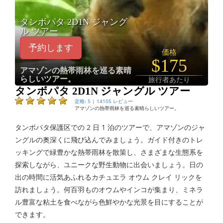
タンボパタ 2D1N ジャング
ル ツアー
予約します
価格
$175
アマゾンの熱帯雨林を巡る素晴
らしいツアー。
旅行者あたり
タンボパタ 2D1N ジャングル ツアー
定格: 5 | 14105 レビュー
アマゾンの熱帯雨林を巡る素晴らしいツアー。
タンボパタ保護区での 2 日 1 泊のツアーで、アマゾンのジャ
ングルの奥深くに飛び込んでみましょう。ガイド付きのトレ
ッキングで緑豊かな熱帯雨林を散策し、さまざまな生態系を
探索しながら、ユニークな野生動物に出会いましょう。日の
出の時間に活気あふれるカチュエラ オウム クレイ リックを
訪れましょう。何百羽ものオウムやインコが集まり、ミネラ
ル豊富な粘土を食べながら色鮮やかな光景を目にすることが
できます。