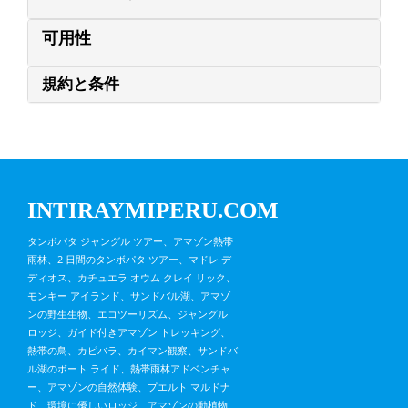
可用性
規約と条件
INTIRAYMIPERU.COM
タンボパタ ジャングル ツアー、アマゾン熱帯
雨林、2 日間のタンボパタ ツアー、マドレ デ
ディオス、カチュエラ オウム クレイ リック、
モンキー アイランド、サンドバル湖、アマゾ
ンの野生生物、エコツーリズム、ジャングル
ロッジ、ガイド付きアマゾン トレッキング、
熱帯の鳥、カピバラ、カイマン観察、サンドバ
ル湖のボート ライド、熱帯雨林アドベンチャ
ー、アマゾンの自然体験、プエルト マルドナ
ド、環境に優しいロッジ、アマゾンの動植物、