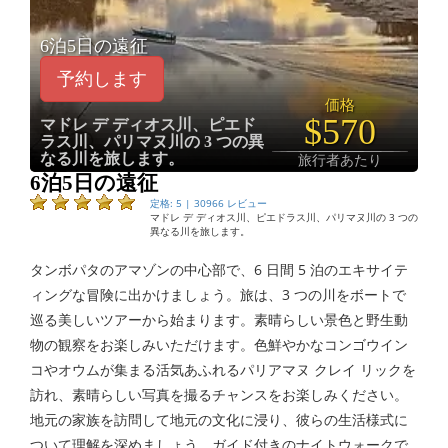
6泊5日の遠征
予約します
価格
$570
マドレ デ ディオス川、ピエド
ラス川、パリマヌ川の 3 つの異
なる川を旅します。
旅行者あたり
6泊5日の遠征
定格: 5 | 30966 レビュー
マドレ デ ディオス川、ピエドラス川、パリマヌ川の 3 つの
異なる川を旅します。
タンボパタのアマゾンの中心部で、6 日間 5 泊のエキサイテ
ィングな冒険に出かけましょう。旅は、3 つの川をボートで
巡る美しいツアーから始まります。素晴らしい景色と野生動
物の観察をお楽しみいただけます。色鮮やかなコンゴウイン
コやオウムが集まる活気あふれるパリアマヌ クレイ リックを
訪れ、素晴らしい写真を撮るチャンスをお楽しみください。
地元の家族を訪問して地元の文化に浸り、彼らの生活様式に
ついて理解を深めましょう。ガイド付きのナイトウォークで