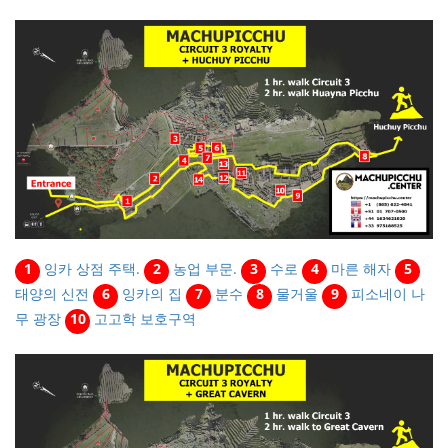
1
잉카 상점 주택.
2
농업 부문.
3
수로
4
마른 해자
5
태양의 신전
6
잉카의 집
7
분수
8
물거울
9
피소네이 나
무 광장
10
고고학 보호구역