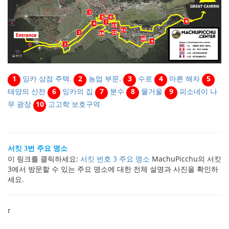
1
잉카 상점 주택.
2
농업 부문.
3
수로
4
마른 해자
5
태양의 신전
6
잉카의 집
7
분수
8
물거울
9
피소네이 나
무 광장
10
고고학 보호구역
서킷 3번 주요 명소
이 링크를 클릭하세요:
서킷 번호 3 주요 명소
MachuPicchu의 서킷
3에서 방문할 수 있는 주요 명소에 대한 전체 설명과 사진을 확인하
세요.
r