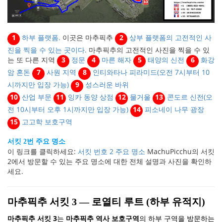
1
하부 플랫폼.
이곳은 마추픽추
2
상부 플랫폼의 고전적인 사
진을 찍을 수 있는 곳이다.
마추픽추의 고전적인 사진을 찍을 수 있
는 또 다른 지역
3
정문
4
마른 해자
5
태양의 신전
6
화강
암 혼돈
7
사원 지역
8
인티와타나 피라미드(오전 7시부터 10
시까지만 입장 가능)
9
성스러운 바위
10
산업 부문
11
잉카 동양 상점
12
물거울
13
콘도르 신전(오
전 10시부터 오후 1시까지만 입장 가능)
14
피소네이 나무 광장
15
고고학 보호구역
서킷 2번 주요 명소
이 링크를 클릭하세요:
서킷 번호 2 주요 명소
MachuPicchu의 서킷
2에서 방문할 수 있는 주요 명소에 대한 전체 설명과 사진을 확인하
세요.
마추픽추 서킷 3 — 로열티 루트 (하부 유적지)
마추픽추 서킷 3
는
마추픽추 역사 보호구역
의 하부 구역을 방문하는