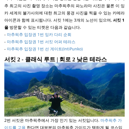
추 최고의 사진 촬영 장소는 마추픽추의 파노라마 사진은 물론 이 잉
카 세계의 불가사의에 대한 최고의 풍경 사진을 찍을 수 있는 카메라
아이콘과 함께 표시됩니다. 서킷 1에는 3개의 노선이 있으며,
서킷 1
을
방문할 수 있는 티켓은 다음과 같습니다.
-
마추픽추 입장권 1번 잉카 다리 순회
-
마추픽추 입장권 1번 서킷 어퍼 테라스
-
마추픽추 입장권 1번 선 게이트(IntiPunko)
서킷 2 - 클래식 루트 | 회로 2 낮은 테라스
2번 서킷은 마추픽추에서 가장 인기 있는 서킷입니다.
마추픽추 가
이드를 고용
한다면 대부분의 마추픽추 가이드가 택하게 될 코스입