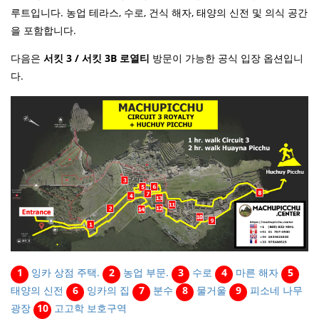
루트입니다. 농업 테라스, 수로, 건식 해자, 태양의 신전 및 의식 공간
을 포함합니다.
다음은
서킷 3 / 서킷 3B 로열티
방문이 가능한 공식 입장 옵션입니
다.
1
잉카 상점 주택.
2
농업 부문.
3
수로
4
마른 해자
5
태양의 신전
6
잉카의 집
7
분수
8
물거울
9
피소네 나무
광장
10
고고학 보호구역