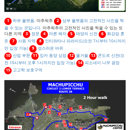
1
하부 플랫폼.
마추픽추
2
상부 플랫폼의 고전적인 사진을 찍
을 수 있는 곳입니다.
마추픽추의 고전적인 사진을 찍을 수 있는 또
다른 지역
3
정문
4
마른 해자
5
태양의 신전
6
화강암 혼
돈
7
사원 지역
8
인티와타나 피라미드(오전 7시부터 10시까지
만 입장 가능)
9
성스러운 바위
10
산업 부문
11
잉카 동양 상점
12
물거울
13
콘도르 신전(오
전 10시부터 오후 1시까지만 입장 가능)
14
피소네이 나무 광장
15
고고학 보호구역