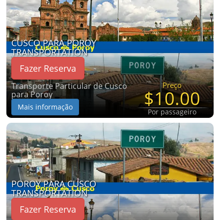
CUSCO PARA POROY
TRANSPORTATION
Fazer Reserva
Preço
Transporte Particular de Cusco
$10.00
para Poroy
Mais informação
Por passageiro
POROY PARA CUSCO
TRANSPORTATION
Fazer Reserva