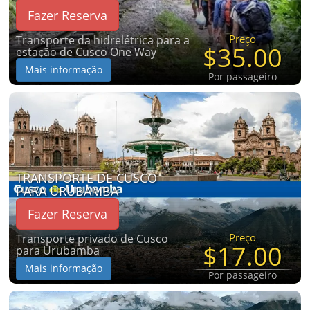
Fazer Reserva
Preço
Transporte da hidrelétrica para a
$35.00
estação de Cusco One Way
Mais informação
Por passageiro
TRANSPORTE DE CUSCO
PARA URUBAMBA
Fazer Reserva
Preço
Transporte privado de Cusco
$17.00
para Urubamba
Mais informação
Por passageiro