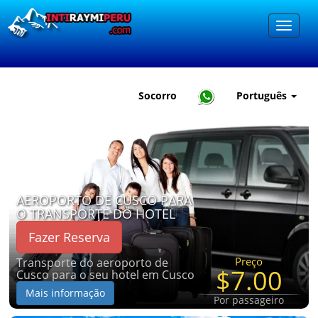
Socorro
Português
AEROPORTO DE CUSCO PARA
O TRANSPORTE DO HOTEL
Fazer Reserva
Preço
Transporte do aeroporto de
$7.00
Cusco para o seu hotel em Cusco
Mais informação
Por passageiro