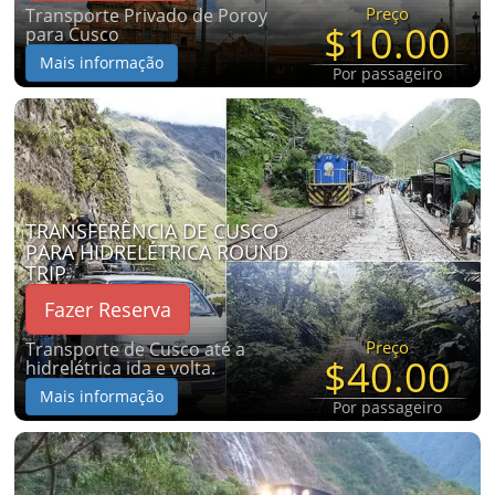
Preço
Transporte Privado de Poroy
$10.00
para Cusco
Mais informação
Por passageiro
TRANSFERÊNCIA DE CUSCO
PARA HIDRELÉTRICA ROUND
TRIP
Fazer Reserva
Preço
Transporte de Cusco até a
$40.00
hidrelétrica ida e volta.
Mais informação
Por passageiro