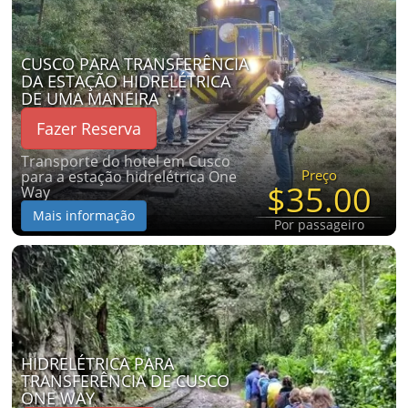
CUSCO PARA TRANSFERÊNCIA
DA ESTAÇÃO HIDRELÉTRICA
DE UMA MANEIRA
Fazer Reserva
Transporte do hotel em Cusco
Preço
para a estação hidrelétrica One
$35.00
Way
Mais informação
Por passageiro
HIDRELÉTRICA PARA
TRANSFERÊNCIA DE CUSCO
ONE WAY