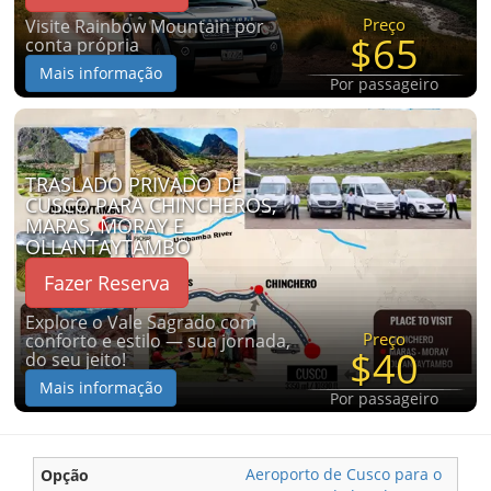
Preço
Visite Rainbow Mountain por
$65
conta própria
Mais informação
Por passageiro
TRASLADO PRIVADO DE
CUSCO PARA CHINCHEROS,
MARAS, MORAY E
OLLANTAYTAMBO
Fazer Reserva
Explore o Vale Sagrado com
Preço
conforto e estilo — sua jornada,
$40
do seu jeito!
Mais informação
Por passageiro
Aeroporto de Cusco para o