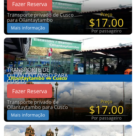
Fazer Reserva
Preço
Transporte privado de Cusco
$17.00
para Ollantaytambo
Mais informação
Por passageiro
TRANSPORTE DE
OLLANTAYTAMBO PARA
CUSCO
Fazer Reserva
Preço
Transporte privado de
$17.00
Ollantaytambo para Cusco
Mais informação
Por passageiro