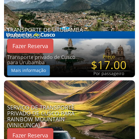
TRANSPORTE DE URUBAMBA
PARA CUSCO
Fazer Reserva
Preço
Transporte privado de Cusco
$17.00
para Urubamba
Mais informação
Por passageiro
SERVIÇO DE TRANSPORTE
PRIVADO DE CUSCO PARA
RAINBOW MOUNTAIN
(VINICUNCA)
Fazer Reserva