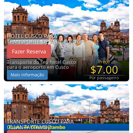
HOTEL CUSCO PARA
TRANSPORTE DE AEROPORTO
Fazer Reserva
Preço
Transporte do seu hotel Cusco
$7.00
para o aeroporto em Cusco
Mais informação
Por passageiro
TRANSPORTE CUSCO PARA
OLLANTAYTAMBO