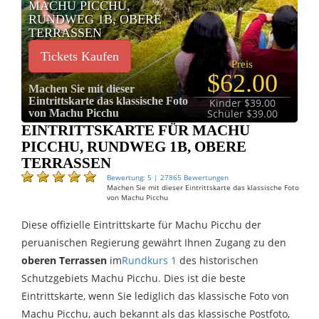
MACHU PICCHU,
RUNDWEG 1B, OBERE
TERRASSEN
Tickets Kaufen
Preis
$62.00
Machen Sie mit dieser
Eintrittskarte das klassische Foto
Kinder $39.00
von Machu Picchu
Schüler $39.00
EINTRITTSKARTE FÜR MACHU
PICCHU, RUNDWEG 1B, OBERE
TERRASSEN
Bewertung: 5 | 27865 Bewertungen
Machen Sie mit dieser Eintrittskarte das klassische Foto
von Machu Picchu
Diese offizielle Eintrittskarte für Machu Picchu der
peruanischen Regierung gewährt Ihnen Zugang zu den
oberen Terrassen
im
Rundkurs 1
des historischen
Schutzgebiets Machu Picchu. Dies ist die beste
Eintrittskarte, wenn Sie lediglich das klassische Foto von
Machu Picchu, auch bekannt als das klassische Postfoto,