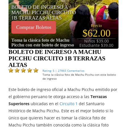
BOLETO DE INGRESO A
MACHU PICCHU CIRCUITO
1B TERRAZAS ALTAS
Precio
Comprar Boletos
$62.00
Toma la clásica foto de Machu
Niños $39.00
Picchu con este boleto de ingreso
Estudiante $39.00
BOLETO DE INGRESO A MACHU
PICCHU CIRCUITO 1B TERRAZAS
ALTAS
Rating: 5 | 27865 Comentarios
Toma la clásica foto de Machu Picchu con este boleto
de ingreso
Este boleto de ingreso oficial a Machu Picchu emitido por
el gobierno peruano te otorga acceso a las
Terrazas
Superiores
ubicadas en el
Circuito 1
del Santuario
Histórico de Machu Picchu. Este es el mejor boleto si lo
único que quieres hacer es tomar la clásica foto de
Machu Picchu también conocida como la clásica foto