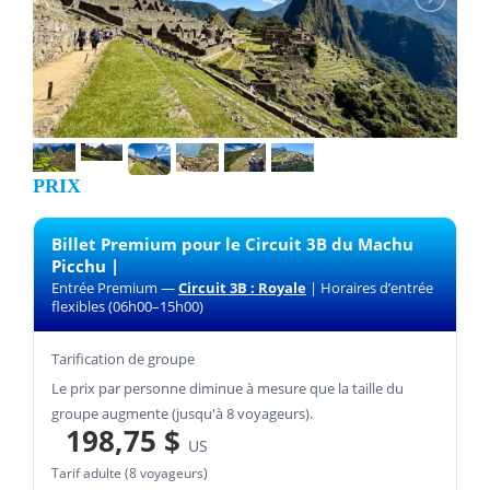
PRIX
Billet Premium pour le Circuit 3B du Machu
Picchu |
Entrée Premium —
Circuit 3B : Royale
| Horaires d’entrée
flexibles (06h00–15h00)
Tarification de groupe
Le prix par personne diminue à mesure que la taille du
groupe augmente (jusqu'à 8 voyageurs).
198,75 $
US
Tarif adulte (8 voyageurs)