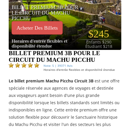
BILLET PREMIUM 3B POUR
LE CIRCUIT DU MACHU
PICCHU
Prix
Acheter Des Billets
$245
Horaires d'entrée flexibles et
Enfants $290
disponibilité étendue
Étudiant $218
BILLET PREMIUM 3B POUR LE
CIRCUIT DU MACHU PICCHU
Note: 5 | 39371 Avis
Horaires d'entrée flexibles et disponibilité étendue
Le billet premium Machu Picchu Circuit 3B
est une offre
spéciale réservée aux agences de voyages et destinée
aux voyageurs ayant besoin d'une plus grande
disponibilité lorsque les billets standards sont limités ou
indisponibles en ligne. Cette entrée premium offre une
solution flexible pour découvrir le Sanctuaire historique
du Machu Picchu et visiter l'un des secteurs les plus