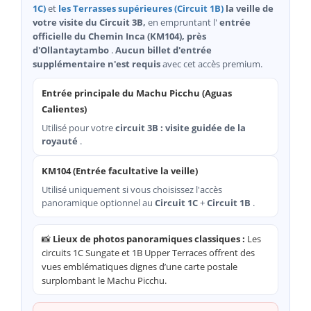
1C)
et
les Terrasses supérieures (Circuit 1B)
la veille de
votre visite du Circuit 3B,
en empruntant l'
entrée
officielle du Chemin Inca (KM104), près
d'Ollantaytambo
.
Aucun billet d'entrée
supplémentaire n'est requis
avec cet accès premium.
Entrée principale du Machu Picchu (Aguas
Calientes)
Utilisé pour votre
circuit 3B : visite guidée de la
royauté
.
KM104 (Entrée facultative la veille)
Utilisé uniquement si vous choisissez l'accès
panoramique optionnel au
Circuit 1C
+
Circuit 1B
.
📸
Lieux de photos panoramiques classiques :
Les
circuits 1C Sungate et 1B Upper Terraces offrent des
vues emblématiques dignes d’une carte postale
surplombant le Machu Picchu.