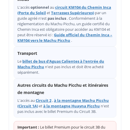
L'accès
optionnel
au
circuit KM104 du Chemin Inca
(Porte du Soleil
et
Terrasses Supérieures)
par un
guide agréé n'est
pas inclus
. Conformément à la
réglementation du Machu Picchu, un guide certifié du
Chemin Inca est obligatoire pour accéder au KM104 et
peut être réservé ici :
Guide officiel du Chemin Inca –
KM104 vers le Machu Picchu
.
Transport
Le
billet de bus d'Aguas Calientes à l'entrée du
Machu Picchu
n'est pas inclus et doit être acheté
séparément.
Autres circuits du Machu Picchu et itinéraires
de montagne
L'accès au
Circuit 2
,
à la montagne Machu Picchu
(Circuit 1A)
et
à la montagne Huayna Picchu
n'est
pas inclus avec le billet Premium du Circuit 3B.
Important :
Le billet Premium pour le circuit 3B du