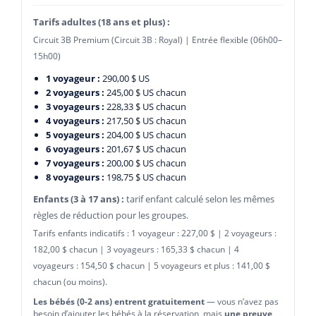
Tarifs adultes (18 ans et plus) :
Circuit 3B Premium (Circuit 3B : Royal) | Entrée flexible (06h00–
15h00)
1 voyageur :
290,00 $ US
2 voyageurs :
245,00 $ US chacun
3 voyageurs :
228,33 $ US chacun
4 voyageurs :
217,50 $ US chacun
5 voyageurs :
204,00 $ US chacun
6 voyageurs :
201,67 $ US chacun
7 voyageurs :
200,00 $ US chacun
8 voyageurs :
198,75 $ US chacun
Enfants (3 à 17 ans) :
tarif enfant calculé selon les mêmes
règles de réduction pour les groupes.
Tarifs enfants indicatifs : 1 voyageur : 227,00 $ | 2 voyageurs :
182,00 $ chacun | 3 voyageurs : 165,33 $ chacun | 4
voyageurs : 154,50 $ chacun | 5 voyageurs et plus : 141,00 $
chacun (ou moins).
Les bébés (0-2 ans) entrent gratuitement
— vous n’avez pas
besoin d’ajouter les bébés à la réservation, mais
une preuve