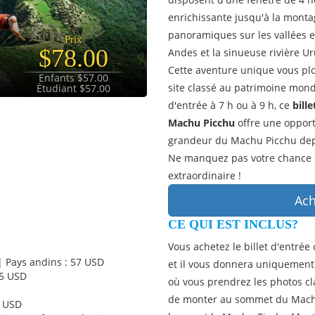
enrichissante jusqu'à la mont
panoramiques sur les vallées 
Prix
$78.00
Andes et la sinueuse rivière U
Cette aventure unique vous plo
Enfants $57.00
site classé au patrimoine mond
Étudiant $57.00
d'entrée à 7 h ou à 9 h, ce
bill
Machu Picchu
offre une opport
grandeur du Machu Picchu depu
Ne manquez pas votre chance d
extraordinaire !
Ach
CE QUI EST INCLUS?
Vous achetez le billet d'entrée
| Pays andins : 57 USD
et il vous donnera uniquement
35 USD
où vous prendrez les photos cl
de monter au sommet du Machu 
5 USD