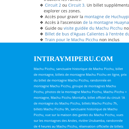
Circuit 2
ou
Circuit 3.
Un billet supplémenta
explorer ces zones.
Accès pour gravir la
montagne de Huchuyp
Accès à l'ascension
de la montagne Huayna
Guide ou
visite guidée du Machu Picchu
no
Billet de bus d'Aguas Calientes à l'entrée
Train pour le Machu Picchu
non inclus
INTIRAYMIPERU.COM
Machu Picchu, sanctuaire historique de Machu Picchu, billet
de montagne, billets de montagne Machu Picchu en ligne, prix
du billet de montagne Machu Picchu, randonnée en
montagne Machu Picchu, groupe de montagnes Machu
Picchu, photos de la montagne Machu Picchu, Machu Picchu +
montagne, Machu Picchu Montaña, billet officiel du circuit 1A
de montagne du Machu Picchu, billets Machu Picchu 7h,
billets Machu Picchu 9h, sanctuaire historique de Machu
Picchu, vue sur la maison des gardes du Machu Picchu, vues
sur les montagnes des Andes, rivière Urubamba, randonnée
de 4 heures au Machu Picchu, réservation officielle de billets