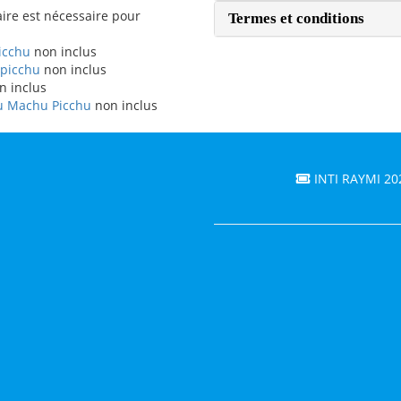
ire est nécessaire pour
Termes et conditions
icchu
non inclus
picchu
non inclus
n inclus
 du Machu Picchu
non inclus
INTI RAYMI 20