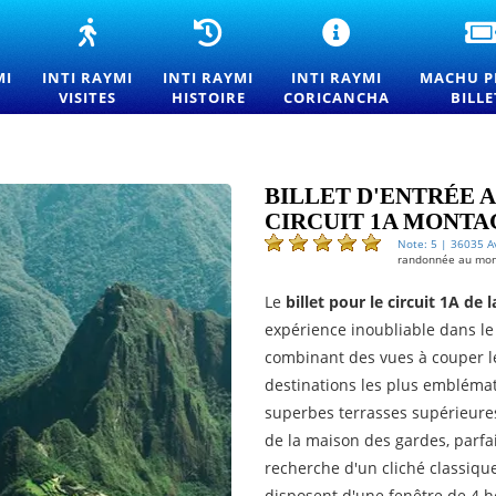
LLETS
INTI
HISTOIRE
CÉRÉMONIE
'ENTRÉE
RAYMI
DE
INTI
OUR
TOURS
L'INTI
RAYMI
MI
INTI RAYMI
INTI RAYMI
INTI RAYMI
MACHU P
INTI
—
RAYMI
À
VISITES
HISTOIRE
CORICANCHA
BILLE
AYMI
EXPÉRIENCES
—
QORIKANCHA
26
DU
ORIGINES
OUR
FESTIVAL
ET
DU
TRADITIONS
ESTIVAL
SOLEIL
DE
BILLET D'ENTRÉE 
U
À
LA
CIRCUIT 1A MONTA
LEIL
CUSCO
FÊTE
DU
Note: 5 | 36035 A
randonnée au mont
USCO
SOLEIL
À
Le
billet
pour le circuit 1A
de l
CUSCO
expérience inoubliable dans le
combinant des vues à couper le 
destinations les plus embléma
superbes terrasses supérieur
de la maison des gardes, parfa
recherche d'un cliché classique
disposent d'une fenêtre de 4 h