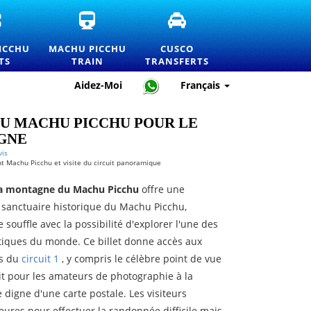
BILLETS
BILLETS
TRANSFERTS
D'ENTRÉE
DE
ET
OFFICIELS
TRAIN
SERVICES
ICCHU
MACHU PICCHU
CUSCO
ET
POUR
DE
TS
TRAIN
TRANSFERTS
LISTE
LE
TRANSPORT
DE
MACHU
PRIVÉ
Aidez-Moi
Français
PRIX
PICCHU
À
DU
ET
CUSCO
MACHU
INFORMATIONS
AU MACHU PICCHU POUR LE
PICCHU
OFFICIELLES
GNE
vis
 Machu Picchu et visite du circuit panoramique
a montagne du Machu Picchu
offre une
 sanctuaire historique du Machu Picchu,
souffle avec la possibilité d'explorer l'une des
tiques du monde. Ce billet donne accès aux
es du
circuit 1
, y compris le célèbre point de vue
it pour les amateurs de photographie à la
 digne d'une carte postale. Les visiteurs
eures pour effectuer la randonnée difficile mais