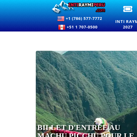
BI
D
+1 (786) 577-7772
P
INTI RAY
L'
+51 1 707-0500
2027
R
20
P
LE
F
D
SO
À
C
BILLET D'ENTRÉE AU
MACHU PICCHU POUR LE