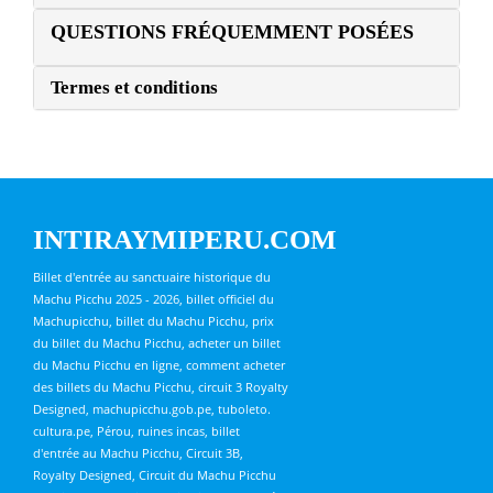
QUESTIONS FRÉQUEMMENT POSÉES
Termes et conditions
INTIRAYMIPERU.COM
Billet d'entrée au sanctuaire historique du
Machu Picchu 2025 - 2026, billet officiel du
Machupicchu, billet du Machu Picchu, prix
du billet du Machu Picchu, acheter un billet
du Machu Picchu en ligne, comment acheter
des billets du Machu Picchu, circuit 3 Royalty
Designed, machupicchu.gob.pe, tuboleto.
cultura.pe, Pérou, ruines incas, billet
d'entrée au Machu Picchu, Circuit 3B,
Royalty Designed, Circuit du Machu Picchu