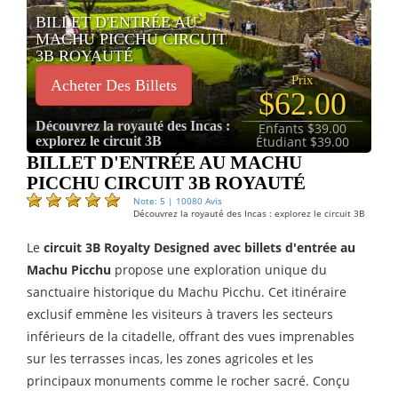
BILLET D'ENTRÉE AU
MACHU PICCHU CIRCUIT
3B ROYAUTÉ
Prix
Acheter Des Billets
$62.00
Découvrez la royauté des Incas :
Enfants $39.00
explorez le circuit 3B
Étudiant $39.00
BILLET D'ENTRÉE AU MACHU
PICCHU CIRCUIT 3B ROYAUTÉ
Note: 5 | 10080 Avis
Découvrez la royauté des Incas : explorez le circuit 3B
Le
circuit 3B Royalty Designed avec billets d'entrée au
Machu Picchu
propose une exploration unique du
sanctuaire historique du Machu Picchu. Cet itinéraire
exclusif emmène les visiteurs à travers les secteurs
inférieurs de la citadelle, offrant des vues imprenables
sur les terrasses incas, les zones agricoles et les
principaux monuments comme le rocher sacré. Conçu