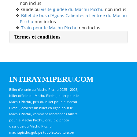
non inclus
Guide ou
visite guidée du Machu Picchu
non inclus
Billet de bus d'Aguas Calientes à l'entrée du Machu
Picchu
non inclus
Train pour le Machu Picchu
non inclus
Termes et conditions
INTIRAYMIPERU.COM
Billet d'entrée au Machu Picchu 2025 - 2026,
billet officiel du Machu Picchu, billet pour le
Machu Picchu, prix du billet pour le Machu
Picchu, acheter un billet en ligne pour le
Machu Picchu, comment acheter des billets
pour le Machu Picchu, circuit 2, photo
classique du Machu Picchu,
machupicchu.gob.pe tuboleto.cultura.pe,