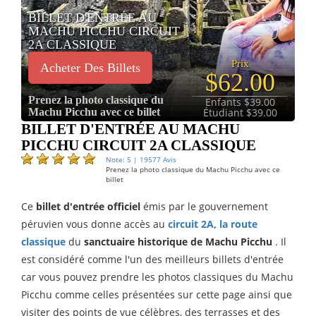
BILLET D'ENTRÉE AU
MACHU PICCHU CIRCUIT
2A CLASSIQUE
Prix
Acheter Des Billets
$62.00
Prenez la photo classique du
Enfants $39.00
Machu Picchu avec ce billet
Étudiant $39.00
BILLET D'ENTRÉE AU MACHU
PICCHU CIRCUIT 2A CLASSIQUE
Note: 5 | 19577 Avis
Prenez la photo classique du Machu Picchu avec ce
billet
Ce
billet d'entrée officiel
émis par le gouvernement
péruvien vous donne accès au
circuit 2A, la route
classique
du
sanctuaire historique de Machu Picchu
. Il
est considéré comme l'un des meilleurs billets d'entrée
car vous pouvez prendre les photos classiques du Machu
Picchu comme celles présentées sur cette page ainsi que
visiter des points de vue célèbres, des terrasses et des