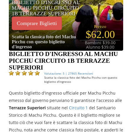
BIGLIETTO D'INGRESSO AL
MACHU PICCHU CIRCUITO
1B TERRAZZE SUPERIORI
Comprare Biglietti
Prezzo
$62.00
Scatta la classica foto del Machu
Picchu con questo biglietto
Bambini $39.00
d'ingresso
Alunno $39.00
BIGLIETTO D'INGRESSO AL MACHU
PICCHU CIRCUITO 1B TERRAZZE
SUPERIORI
Valutazione: 5 | 27865 Recensioni
Scatta la classica foto del Machu Picchu con questo
biglietto d'ingresso
Questo biglietto d'ingresso ufficiale per Machu Picchu
emesso dal governo peruviano ti garantisce l'accesso alle
Terrazze Superiori
situate nel
Circuito 1
del Santuario
Storico di Machu Picchu. Questo è il biglietto migliore se
tutto ciò che vuoi fare è scattare la classica foto di Machu
Picchu, nota anche come classica foto postale, e goderti le