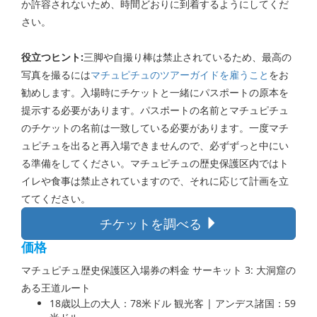
か許容されないため、時間どおりに到着するようにしてくだ
さい。
役立つヒント:
三脚や自撮り棒は禁止されているため、最高の
写真を撮るには
マチュピチュのツアーガイドを雇うこと
をお
勧めします。入場時にチケットと一緒にパスポートの原本を
提示する必要があります。パスポートの名前とマチュピチュ
のチケットの名前は一致している必要があります。一度マチ
ュピチュを出ると再入場できませんので、必ずずっと中にい
る準備をしてください。マチュピチュの歴史保護区内ではト
イレや食事は禁止されていますので、それに応じて計画を立
ててください。
チケットを調べる
価格
マチュピチュ歴史保護区入場券の料金 サーキット 3: 大洞窟の
ある王道ルート
18歳以上の大人：78米ドル 観光客 | アンデス諸国：59