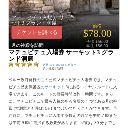
マチュピチュ入場券 サーキ
ット3 グランド洞窟
価格
$78.00
チケットを調べる
子供 $56.00
月の神殿を訪問
学生 $56.00
マチュピチュ入場券 サーキット3 グラ
ンド洞窟
定格: 5 | 18018 レビュー
月の神殿を訪問
ペルー政府発行のこの公式マチュピチュ入場券では、マチュ
ピチュ歴史保護区の
サーキット 3
にあるロイヤル ルートに入
場できます。このルートの所要時間は約 1 時間です。さら
に、マチュピチュで最も人気のある名所の 1 つである月の神
殿 (大洞窟とも呼ばれる) まで歩いて行くことができます。予
約時に、マチュピチュに入場する特定の時間を午前 7 時また
は午前 9 時に選択する必要があります。遅刻は 30 分までし