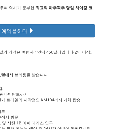
다우며 역사가 풍부한
최고의 마추픽추 당일 하이킹 코
예약을하다
의 가격은 여행자 1인당 450달러입니다(2명 이상).
 호텔에서 브리핑을 받습니다.
업.
 올란타이탐보까지
인카 트레일의 시작점인 KM104까지 기차 탑승
이드
유적지 방문
 및 서킷 1B 어퍼 테라스 입구
 또는 특별 메뉴는 예약 후 24시간 이내에 알려주시면