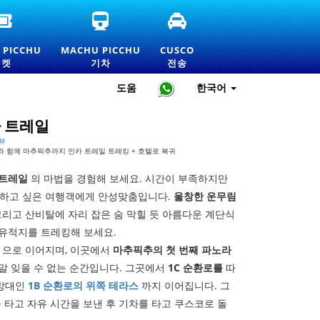
공
마
쿠
식
추
스
마
픽
코
 PICCHU
MACHU PICCHU
CUSCO
추
추
환
티켓
기차
전송
픽
열
승
추
차
및
도움
한국어
입
티
개
장
켓
인
권
및
교
 트레일
및
공
통
리뷰
가
식
서
와 함께 마추픽추까지 인카 트레일 트레킹 + 호텔로 복귀
격
정
비
표
보
스
 트레일
의 마법을 경험해 보세요. 시간이 부족하지만
하고 싶은 여행객에게 안성맞춤입니다.
울창한 운무림
그리고 산비탈에 자리 잡은 숨 막힐 듯 아름다운 계단식
 유적지를 트레킹해 보세요.
으로 이어지며, 이곳에서
마추픽추의 첫 번째 파노라
말 잊을 수 없는 순간입니다. 그곳에서
1C 순환로를
따
전망대인
1B 순환로의 위쪽 테라스
까지 이어집니다. 그
 타고 자유 시간을 보낸 후 기차를 타고 쿠스코로 돌