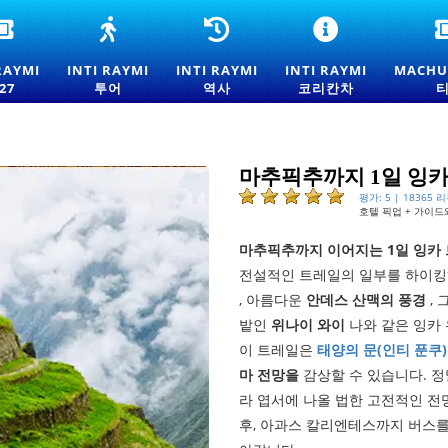
인
인
인
CORICANCHA
티
티
티
에
라
라
라
서
RAYMI
INTI RAYMI
INTI RAYMI
INTI RAYMI
MACHU
이
이
이
의
27
투어
역사
코리칸차
미
미
미
INTI
2026
투
역
RAYMI
쿠
어
사
행
스
-
-
사
코
쿠
쿠
마추픽추까지 1일 잉카
태
스
스
평가: 5 | 18365 
양
코
코
호텔 픽업 + 가이드
축
태
태
제
양
양
마추픽추까지 이어지는 1일 잉카
입
축
축
전설적인 트레일의 일부를 하이킹
장
제
제
권
체
의
, 아름다운
안데스 산맥의 풍경
, 
험
기
밭인
위나이 와이
나와 같은 잉카
원
과
이 트레일은
태양의 문(인티 푼쿠)
전
마 전망을
감상할 수 있습니다. 정
통
라 엽서에 나올 법한 고전적인 
후, 아과스 칼리엔테스까지 버스를