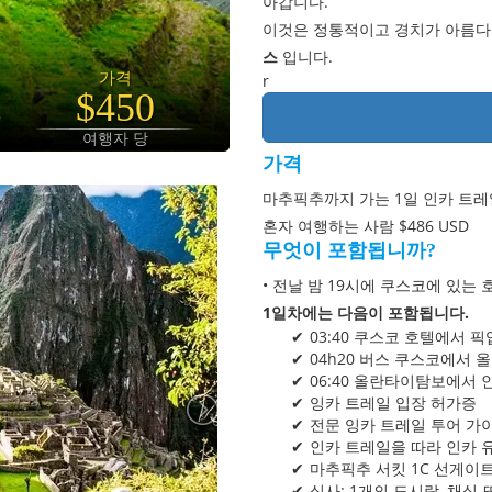
아갑니다.
이것은 정통적이고 경치가 아름
스
입니다.
가격
r
$450
여행자 당
가격
마추픽추까지 가는 1일 인카 트레일
혼자 여행하는 사람 $486 USD
무엇이 포함됩니까?
• 전날 밤 19시에 쿠스코에 있는
1일차에는 다음이 포함됩니다.
03:40 쿠스코 호텔에서 픽
04h20 버스 쿠스코에서
06:40 올란타이탐보에서 
잉카 트레일 입장 허가증
전문 잉카 트레일 투어 가
인카 트레일을 따라 인카 
마추픽추 서킷 1C 선게이트
식사: 1개의 도시락, 채식