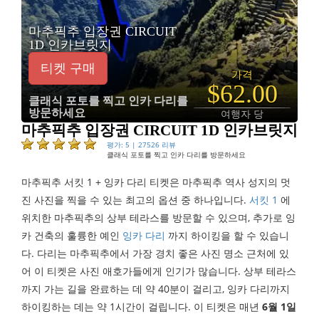
마추픽추 입장권 CIRCUIT
1D 인카브릿지
티켓 구매
가격
$62.00
클래식 포토를 찍고 인카 다리를
방문하세요
여행자 당
마추픽추 입장권 CIRCUIT 1D 인카브릿지
평가: 5 | 27526 리뷰
클래식 포토를 찍고 인카 다리를 방문하세요
마추픽추 서킷 1 + 잉카 다리 티켓은 마추픽추 역사 성지의 멋
진 사진을 찍을 수 있는 최고의 옵션 중 하나입니다.
서킷 1
에
위치한 마추픽추의 상부 테라스를 방문할 수 있으며, 추가로 잉
카 건축의 훌륭한 예인
잉카 다리
까지 하이킹을 할 수 있습니
다. 다리는 마추픽추에서 가장 경치 좋은 사진 명소 근처에 있
어 이 티켓은 사진 애호가들에게 인기가 많습니다. 상부 테라스
까지 가는 길을 완료하는 데 약 40분이 걸리고, 잉카 다리까지
하이킹하는 데는 약 1시간이 걸립니다. 이 티켓은 매년
6월 1일