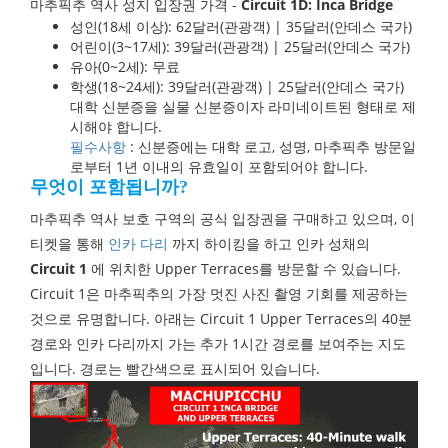
마추픽추 역사 성지 입장권 가격 -
Circuit 1D: Inca Bridge
성인(18세 이상): 62달러(관광객) | 35달러(안데스 국가)
어린이(3~17세): 39달러(관광객) | 25달러(안데스 국가)
유아(0~2세): 무료
학생(18~24세): 39달러(관광객) | 25달러(안데스 국가)
대학 신분증을 실물 신분증이자 라미네이트된 형태로 제
시해야 합니다.
필수사항
: 신분증에는 대학 로고, 성명, 마추픽추 방문일
로부터 1년 이내의 유효일이 포함되어야 합니다.
무엇이 포함됩니까?
마추픽추 역사 보호 구역의 공식 입장권을 구매하고 있으며, 이
티켓을 통해
인카 다리
까지 하이킹을 하고 인카 성채의
Circuit 1
에 위치한 Upper Terraces를 방문할 수 있습니다.
Circuit 1은 마추픽추의 가장 멋진 사진 촬영 기회를 제공하는
것으로 유명합니다. 아래는 Circuit 1 Upper Terraces의 40분
경로와 인카 다리까지 가는 추가 1시간 경로를 보여주는 지도
입니다. 경로는 빨간색으로 표시되어 있습니다.