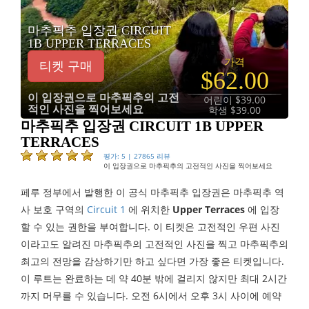
마추픽추 입장권 CIRCUIT
1B UPPER TERRACES
가격
티켓 구매
$62.00
이 입장권으로 마추픽추의 고전
어린이 $39.00
적인 사진을 찍어보세요
학생 $39.00
마추픽추 입장권 CIRCUIT 1B UPPER
TERRACES
평가: 5 | 27865 리뷰
이 입장권으로 마추픽추의 고전적인 사진을 찍어보세요
페루 정부에서 발행한 이 공식 마추픽추 입장권은 마추픽추 역
사 보호 구역의
Circuit 1
에 위치한
Upper Terraces
에 입장
할 수 있는 권한을 부여합니다. 이 티켓은 고전적인 우편 사진
이라고도 알려진 마추픽추의 고전적인 사진을 찍고 마추픽추의
최고의 전망을 감상하기만 하고 싶다면 가장 좋은 티켓입니다.
이 루트는 완료하는 데 약 40분 밖에 걸리지 않지만 최대 2시간
까지 머무를 수 있습니다. 오전 6시에서 오후 3시 사이에 예약