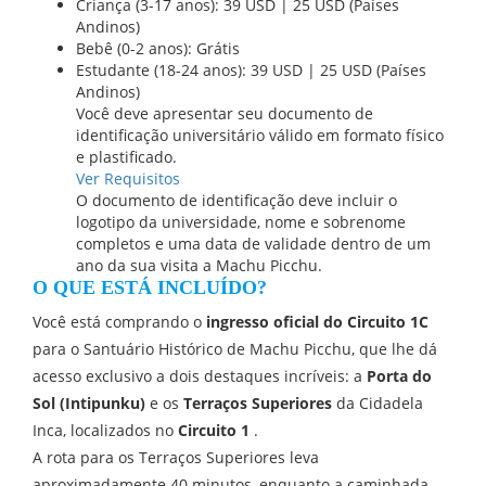
Criança (3-17 anos): 39 USD | 25 USD (Países
Andinos)
Bebê (0-2 anos): Grátis
Estudante (18-24 anos): 39 USD | 25 USD (Países
Andinos)
Você deve apresentar seu documento de
identificação universitário válido em formato físico
e plastificado.
Ver Requisitos
O documento de identificação deve incluir o
logotipo da universidade, nome e sobrenome
completos e uma data de validade dentro de um
ano da sua visita a Machu Picchu.
O QUE ESTÁ INCLUÍDO?
Você está comprando o
ingresso oficial do Circuito 1C
para o Santuário Histórico de Machu Picchu, que lhe dá
acesso exclusivo a dois destaques incríveis: a
Porta do
Sol (Intipunku)
e os
Terraços Superiores
da Cidadela
Inca, localizados no
Circuito 1
.
A rota para os Terraços Superiores leva
aproximadamente 40 minutos, enquanto a caminhada