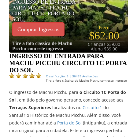
INGRESSO DE ENTRADA
PARA MACHU PICCHU
CIRCUITO 1C PORTA DO
SOL
Preço
Comprar Ingressos
$62.00
Tire a foto clássica de Machu
Crianças $39.00
Picchu com este ingresso
Aluna $39.00
INGRESSO DE ENTRADA PARA
MACHU PICCHU CIRCUITO 1C PORTA
DO SOL
Classificação: 5 | 36499 Avaliações
Tire a foto clássica de Machu Picchu com este ingresso
O ingresso de Machu Picchu para
o Circuito 1C Porta do
Sol
, emitido pelo governo peruano, concede acesso aos
Terraços Superiores
localizados no
Circuito 1
do
Santuário Histórico de Machu Picchu. Além disso, você
poderá caminhar até a
Porta do Sol
(Intipunku), a entrada
inca original para a cidadela. Este é o ingresso perfeito