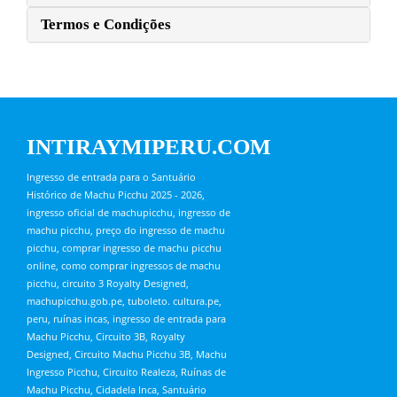
Termos e Condições
INTIRAYMIPERU.COM
Ingresso de entrada para o Santuário
Histórico de Machu Picchu 2025 - 2026,
ingresso oficial de machupicchu, ingresso de
machu picchu, preço do ingresso de machu
picchu, comprar ingresso de machu picchu
online, como comprar ingressos de machu
picchu, circuito 3 Royalty Designed,
machupicchu.gob.pe, tuboleto. cultura.pe,
peru, ruínas incas, ingresso de entrada para
Machu Picchu, Circuito 3B, Royalty
Designed, Circuito Machu Picchu 3B, Machu
Ingresso Picchu, Circuito Realeza, Ruínas de
Machu Picchu, Cidadela Inca, Santuário