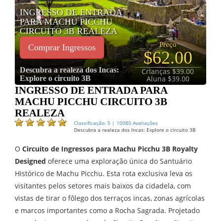
INGRESSO DE ENTRADA
PARA MACHU PICCHU
CIRCUITO 3B REALEZA
Preço
Comprar Ingressos
$62.00
Descubra a realeza dos Incas:
Crianças $39.00
Explore o circuito 3B
Aluna $39.00
INGRESSO DE ENTRADA PARA
MACHU PICCHU CIRCUITO 3B
REALEZA
Classificação: 5 | 10080 Avaliações
Descubra a realeza dos Incas: Explore o circuito 3B
O
Circuito de Ingressos para Machu Picchu 3B Royalty
Designed
oferece uma exploração única do Santuário
Histórico de Machu Picchu. Esta rota exclusiva leva os
visitantes pelos setores mais baixos da cidadela, com
vistas de tirar o fôlego dos terraços incas, zonas agrícolas
e marcos importantes como a Rocha Sagrada. Projetado