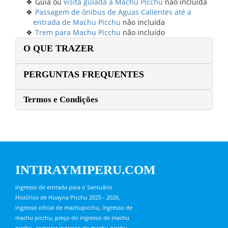
Guia ou
visita guiada a Machu Picchu
não incluída
Passagem de ônibus de Aguas Calientes até a
entrada de Machu Picchu
não incluída
Trem para Machu Picchu
não incluído
O QUE TRAZER
PERGUNTAS FREQUENTES
Termos e Condições
INTIRAYMIPERU.COM
Ingresso de entrada para o Santuário
Histórico de Huayna Picchu 2025 - 2026,
ingresso oficial de machupicchu, ingresso de
machu picchu, preço do ingresso de machu
picchu, comprar ingresso de machu picchu