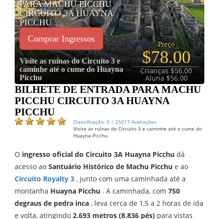
PARA MACHU PICCHU
CIRCUITO 3A HUAYNA
PICCHU
Comprar Ingressos
Preço
$78.00
Visite as ruínas do Circuito 3 e
caminhe até o cume do Huayna
Crianças $56.00
Picchu
Aluna $56.00
BILHETE DE ENTRADA PARA MACHU
PICCHU CIRCUITO 3A HUAYNA
PICCHU
Classificação: 5 | 25017 Avaliações
Visite as ruínas do Circuito 3 e caminhe até o cume do
Huayna Picchu
O
ingresso oficial do Circuito 3A Huayna Picchu
dá
acesso ao
Santuário Histórico de Machu Picchu
e ao
Circuito Royalty 3
, junto com uma caminhada até a
montanha
Huayna Picchu
. A caminhada, com
750
degraus de pedra inca
, leva cerca de 1,5 a 2 horas de ida
e volta, atingindo
2.693 metros (8.836 pés)
para vistas