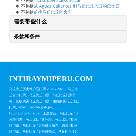
不包括
从 Aguas Calientes 到马丘比丘入口的巴士票
不包括
前往马丘比丘的火车
需要带些什么
条款和条件
INTIRAYMIPERU.COM
马丘比丘历史保护区门票 2025 - 2026、马丘比
丘官方门票、马丘比丘门票、马丘比丘门票价
格、在线购买马丘比丘门票、如何购买马丘比丘
门票、machupicchu.gob.pe、
tuboleto.cultura.pe、上层露台、马丘比丘 1B
环路门票、马丘比丘 1B 环路、马丘比丘 1B 环
路门票、马丘比丘 1B 环路入场券、购买 1B 环
路门票、马丘比丘 1B 环路亮点、马丘比丘 1B